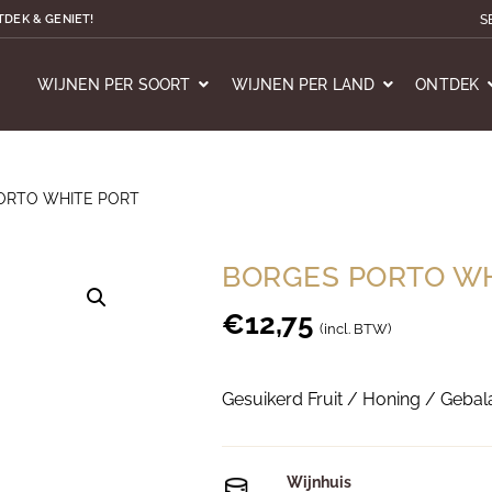
S
TDEK & GENIET!
WIJNEN PER SOORT
WIJNEN PER LAND
ONTDEK
ORTO WHITE PORT
BORGES PORTO WH
€
12,75
(incl. BTW)
Gesuikerd Fruit / Honing / Gebal
Wijnhuis