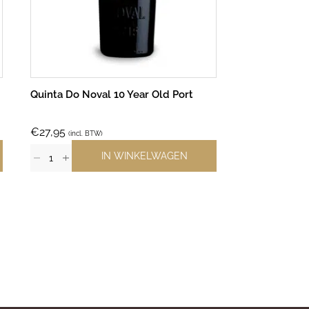
Quinta Do Noval 10 Year Old Port
Mas de la De
€
27,95
€
19,25
(incl. BTW)
(incl. B
IN WINKELWAGEN