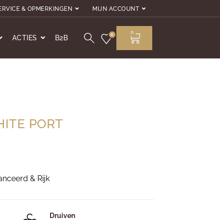
ERVICE & OPMERKINGEN
MIJN ACCOUNT
0
0
ACTIES
B2B
ITE PORT
anceerd & Rijk
Druiven