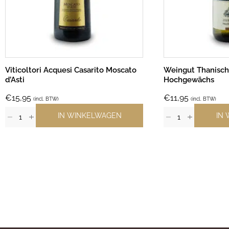
Viticoltori Acquesi Casarito Moscato
Weingut Thanisch
d’Asti
Hochgewächs
€
15,95
€
11,95
(incl. BTW)
(incl. BTW)
IN WINKELWAGEN
IN