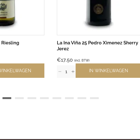
 Riesling
La Ina Viña 25 Pedro Ximenez Sherry
Jerez
€
17,50
(incl. BTW)
 WINKELWAGEN
IN WINKELWAGEN