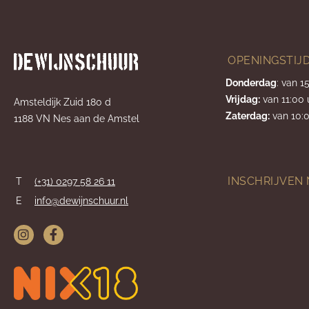
OPENINGSTIJ
Donderdag
: van 1
Vrijdag:
van 11:00 
Amsteldijk Zuid 180 d
Zaterdag:
van 10:0
1188 VN Nes aan de Amstel
INSCHRIJVEN
T
(+31) 0297 58 26 11
E
info@dewijnschuur.nl