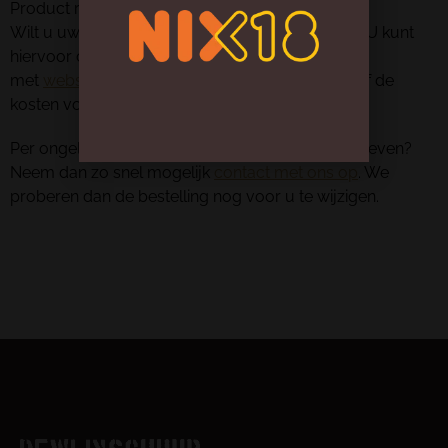
Product ruilen.
Wilt u uw product ruilen? Dat is geen probleem. U kunt
hiervoor contact opnemen
met
webshop@dewijnschuur.nl
. Wel draagt u zelf de
kosten voor terugzending van het product.
Per ongeluk een verkeerd bezorgadres doorgegeven?
Neem dan zo snel mogelijk
contact met ons op
. We
proberen dan de bestelling nog voor u te wijzigen.