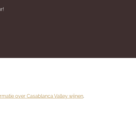
r!
ormatie over Casablanca Valley wijnen
.