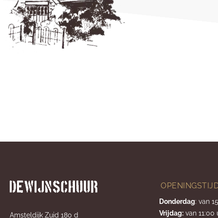
OPENINGSTIJ
Donderdag
: van 1
Vrijdag:
van 11:00 
Amsteldijk Zuid 180 d