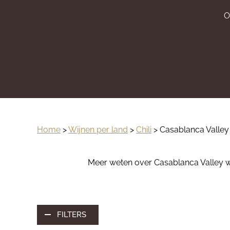
O
Home
>
Wijnen per land
>
Chili
> Casablanca Valley
Meer weten over Casablanca Valley wi
FILTERS