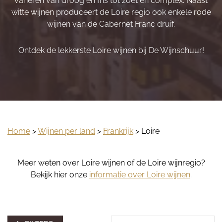
variëren van droog en fris tot zoet en complex. Naast
witte wijnen produceert de Loire regio ook enkele rode
wijnen van de Cabernet Franc druif.
Ontdek de lekkerste Loire wijnen bij De Wijnschuur!
Home
>
Wijnen per land
>
Frankrijk
> Loire
Meer weten over Loire wijnen of de Loire wijnregio?
Bekijk hier onze
informatie over Loire wijnen
.