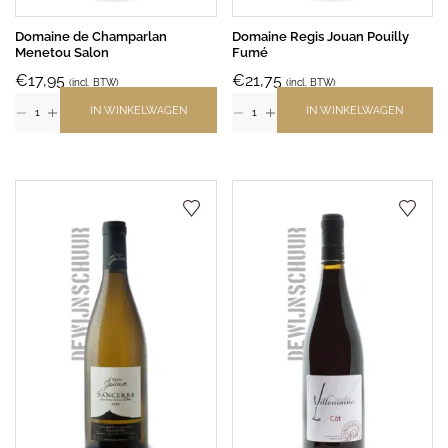
Domaine de Champarlan
Domaine Regis Jouan Pouilly
Menetou Salon
Fumé
€
17,95
€
21,75
(incl. BTW)
(incl. BTW)
IN WINKELWAGEN
IN WINKELWAGEN