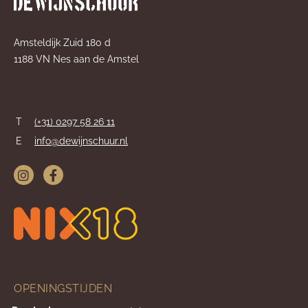
Amsteldijk Zuid 180 d
1188 VN Nes aan de Amstel
T
(+31) 0297 58 26 11
E
info@dewijnschuur.nl
OPENINGSTIJDEN