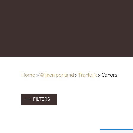
Home
>
Wijnen per land
>
Frankrijk
> Cahors
FILTERS