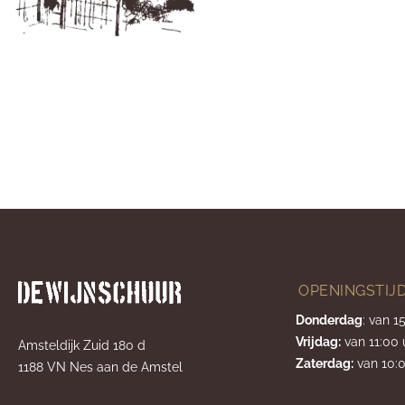
OPENINGSTIJ
Donderdag
: van 1
Vrijdag:
van 11:00 
Amsteldijk Zuid 180 d
Zaterdag:
van 10:0
1188 VN Nes aan de Amstel