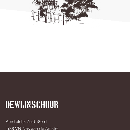
Amsteldijk Zuid 180 d
1188 VN Nes aan de Amstel