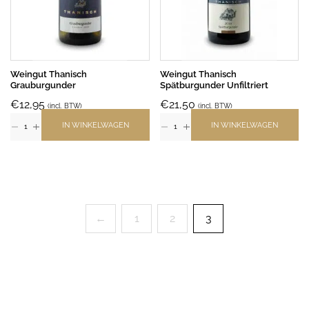
Weingut Thanisch
Weingut Thanisch
Grauburgunder
Spätburgunder Unfiltriert
€
12,95
€
21,50
(incl. BTW)
(incl. BTW)
IN WINKELWAGEN
IN WINKELWAGEN
←
1
2
3