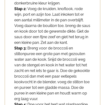
donkerbruine kleur krijgen.
Stap 2:
Voeg de kruiden, knoflook, rode
wijn, port en azijn toe. Laat inkoken tot er
een aantal millimeter in de pan overblijft.
Voeg daarna de bouillon toe, breng de saus
en kook door tot de gewenste dikte. Giet de
saus door een fijne zeef en giet het terug in
een kleine pan. Zet aan de kant.
Stap 3:
Breng voor de broccoli en
stiltonpuree een grote pan met gezouten
water aan de kook. Snijd de broccoli weg
van de stengel en kook in het water tot het
zacht en net iets te gaar is. Doe de gekookte
broccoli dan met een paar eetlepels
kookvocht in de blender, voeg de stilton toe
en pureer tot een gladde massa. Doe de
puree in een kleine pan en houdt warm op
erg laag vuur.
Stap 4:
Doe voor het hert wat plantaardige