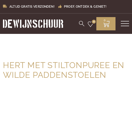
ALTIJD GRATIS VERZONDEN!
PROEF, ONTDEK & GENIET!
0
0
HERT MET STILTONPUREE EN
WILDE PADDENSTOELEN
Een mooi seizoensgerecht van de jonge Josh Eggleton
die op zijn 27e al een Michelin-ster won