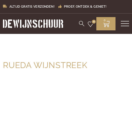
ALTIJD GRATIS VERZONDEN!
PROEF, ONTDEK & GENIET!
0
0
RUEDA WIJNSTREEK
Gelegen in de provincie Valladolid, ten noordwesten van
Madrid, is de wijnstreek Rueda te vinden. Deze wijnstreek
is de afgelopen jaren steeds populairder geworden. Het
staat voornamelijk bekend om de witte wijnen die
gemaakt zijn van de Verdejo druif. Toevallig is Nederland
de grootste exportmarkt voor de Verdejo witte wijnen.