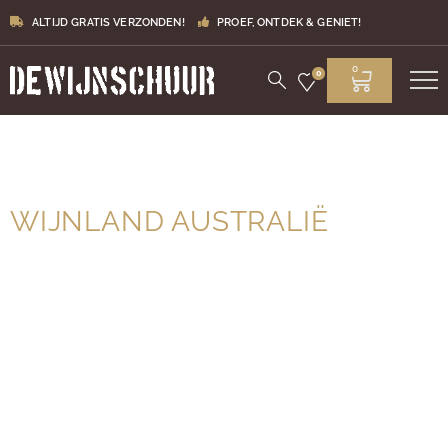
ALTIJD GRATIS VERZONDEN!
PROEF, ONTDEK & GENIET!
0
0
WIJNLAND AUSTRALIË
Door het diverse klimaat, Europese invloeden en
moderne vinificatietechnieken heeft Australië een
uitgebreid scala aan wijnen. In dit grote wijnland zijn 6
wijnregio’s te vinden met veel subregio’s. Australische
wijnen zijn modern, smaakvol en spannend. Genoeg te
ontdekken van Barossa tot McLaren Valley. Ook kennis
maken met Australische witte wijn of een Australische
rode wijn? Ontdek ze bij De Wijnschuur!