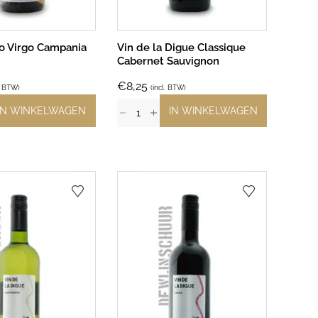
no Virgo Campania
Vin de la Digue Classique
Cabernet Sauvignon
€
8,25
l. BTW)
(incl. BTW)
IN WINKELWAGEN
IN WINKELWAGEN