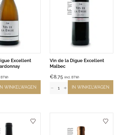
Digue Excellent
Vin de la Digue Excellent
ardonnay
Malbec
€
8,75
l. BTW)
(incl. BTW)
IN WINKELWAGEN
IN WINKELWAGEN