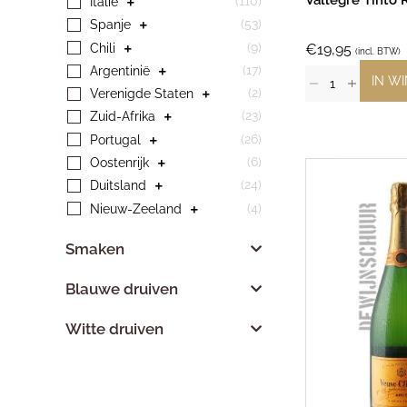
Vallegre Tinto 
(110)
Italië
(53)
Spanje
(9)
Chili
€
19,95
(incl. BTW)
(17)
Argentinië
IN W
(2)
Verenigde Staten
(23)
Zuid-Afrika
(26)
Portugal
(6)
Oostenrijk
(24)
Duitsland
(4)
Nieuw-Zeeland
Smaken
Blauwe druiven
Witte druiven