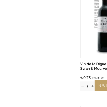
Vin de la Digue
Syrah & Mourv
€
9,75
(incl. BTW)
IN W