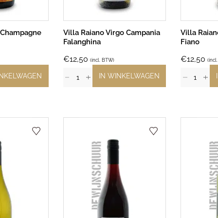
t Champagne
Villa Raiano Virgo Campania
Villa Raia
Falanghina
Fiano
€
12,50
€
12,50
(incl. BTW)
(inc
INKELWAGEN
IN WINKELWAGEN