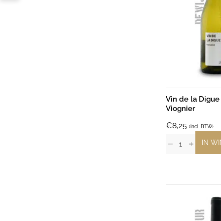
Vin de la Digue
Viognier
€
8,25
(incl. BTW)
IN W