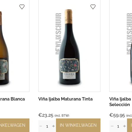
urana Blanca
Viña Ijalba Maturana Tinta
Viña Ijalba
Selección
€
23,25
€
59,95
(incl. BTW)
(inc
INKELWAGEN
IN WINKELWAGEN