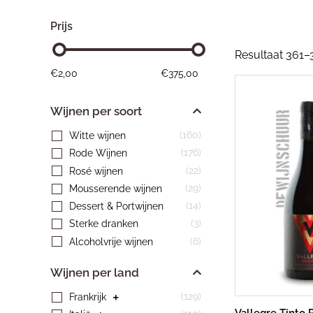
Prijs
Resultaat 361–
€
2,00
€
375,00
Wijnen per soort
(160)
Witte wijnen
(176)
Rode Wijnen
(22)
Rosé wijnen
(29)
Mousserende wijnen
(14)
Dessert & Portwijnen
(3)
Sterke dranken
(6)
Alcoholvrije wijnen
Wijnen per land
(129)
Frankrijk