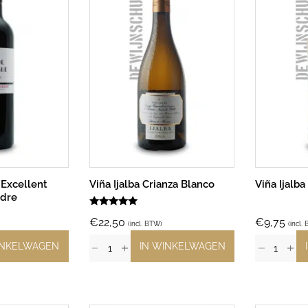
 Excellent
Viña Ijalba Crianza Blanco
Viña Ijalba
èdre
Gewaardeerd
€
22,50
€
9,75
5.00
(incl. BTW)
(incl.
uit 5
INKELWAGEN
IN WINKELWAGEN