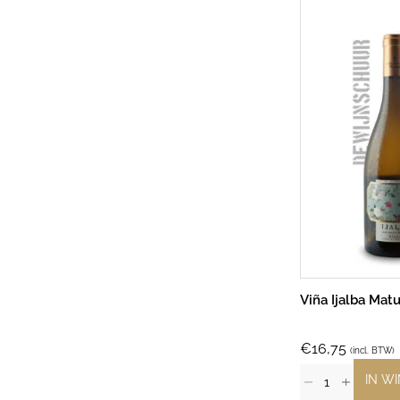
Viña Ijalba Mat
€
16,75
(incl. BTW)
IN W