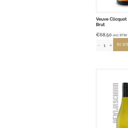
Veuve Clicquo
Brut
€
68,50
(incl. BTW)
IN W