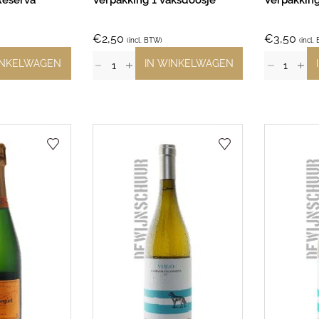
Reserva
Verpakking 1 vaksdoosje
Verpakking
€
2,50
€
3,50
(incl. BTW)
(incl.
INKELWAGEN
IN WINKELWAGEN