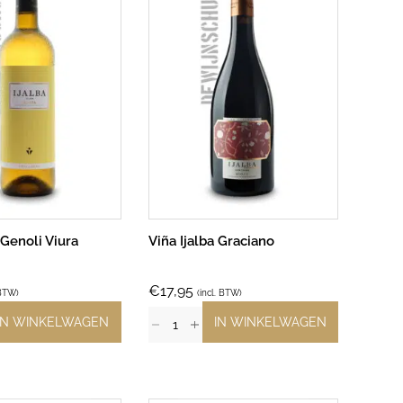
 Genoli Viura
Viña Ijalba Graciano
€
17,95
 BTW)
(incl. BTW)
IN WINKELWAGEN
IN WINKELWAGEN