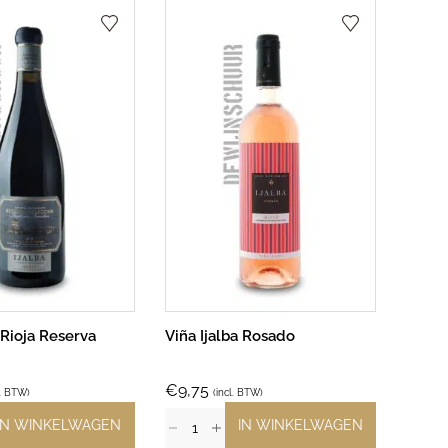
 Rioja Reserva
Viña Ijalba Rosado
€
9,75
l. BTW)
(incl. BTW)
IN WINKELWAGEN
IN WINKELWAGEN