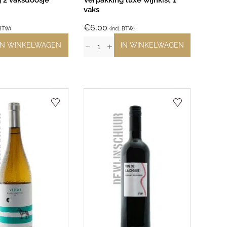
 2 vaksdoosje
Verpakking luxe wijnkist 1
vaks
€
6,00
 BTW)
(incl. BTW)
IN WINKELWAGEN
IN WINKELWAGEN