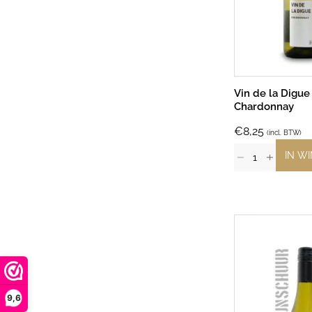
Vin de la Digue
Chardonnay
€
8,25
(incl. BTW)
IN W
9,6