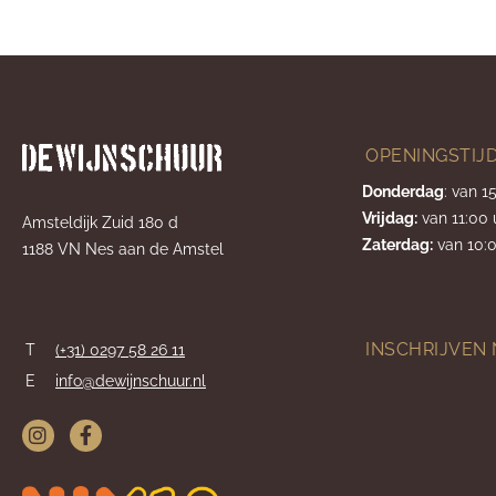
OPENINGSTIJ
Donderdag
: van 1
Vrijdag:
van 11:00 
Amsteldijk Zuid 180 d
Zaterdag:
van 10:0
1188 VN Nes aan de Amstel
INSCHRIJVEN
T
(+31) 0297 58 26 11
E
info@dewijnschuur.nl