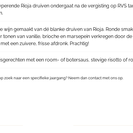
yperende Rioja druiven ondergaat na de vergisting op RVS t
n.
he wijn gemaakt van dé blanke druiven van Rioja. Ronde smak
 tonen van vanille, brioche en marsepein verkregen door de 
met een zuivere, frisse afdronk. Prachtig!
visgerechten met een room- of botersaus, stevige risotto of r
 op zoek naar een specifieke jaargang? Neem dan contact met ons op.