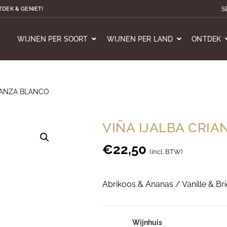
S
TDEK & GENIET!
WIJNEN PER SOORT
WIJNEN PER LAND
ONTDEK
RIANZA BLANCO
VIÑA IJALBA CRI
€
22,50
(incl. BTW)
Abrikoos & Ananas / Vanille & Bri
Wijnhuis