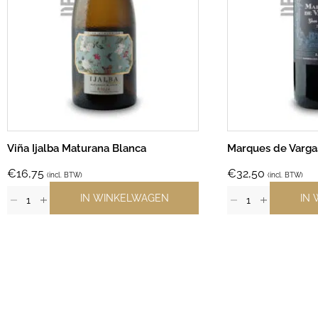
Viña Ijalba Maturana Blanca
Marques de Varga
€
16,75
€
32,50
(incl. BTW)
(incl. BTW)
IN WINKELWAGEN
IN