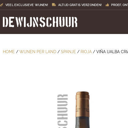
VEEL EXCLUSIEVE WIJNEN!
ALTIJD GRATIS VERZONDEN!
PROEF, ON
HOME
/
WIJNEN PER LAND
/
SPANJE
/
RIOJA
/ VIÑA IJALBA C