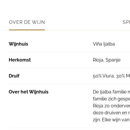
OVER DE WIJN
SP
Wijnhuis
Viña Ijalba
Herkomst
Rioja, Spanje
Druif
50% Viura, 30% M
Over het Wijnhuis
De Ijalba familie
familie zich gesp
Rioja zo onderver
deze druiven en 
zijn. Elke wijn va