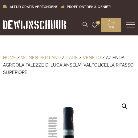
ALTIJD GRATIS VERZONDEN!
PROEF, ONTDEK & GENIET!
0
0
HOME
/
WIJNEN PER LAND
/
ITALIË
/
VENETO
/ AZIENDA
AGRICOLA FALEZZE DI LUCA ANSELMI VALPOLICELLA RIPASSO
SUPERIORE