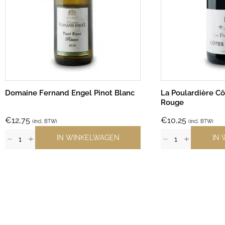
Domaine Fernand Engel Pinot Blanc
La Poulardière C
Rouge
€
12,75
€
10,25
(incl. BTW)
(incl. BTW)
IN WINKELWAGEN
IN