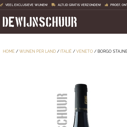
VEEL EXCLUSIEVE WIJNEN!
ALTIJD GRATIS VERZONDEN!
PROEF, ON
HOME
/
WIJNEN PER LAND
/
ITALIË
/
VENETO
/ BORGO STAJN