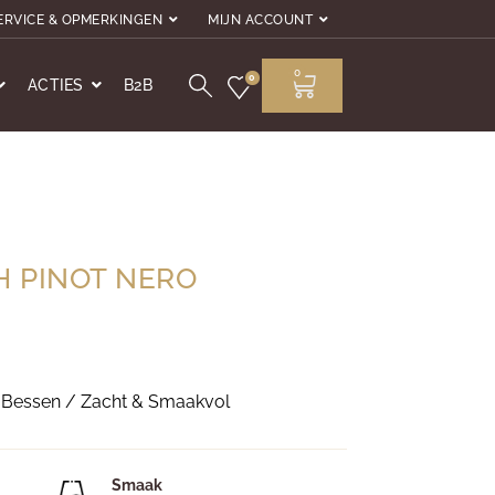
ERVICE & OPMERKINGEN
MIJN ACCOUNT
0
0
ACTIES
B2B
 PINOT NERO
& Bessen / Zacht & Smaakvol
Smaak