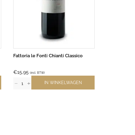
Fattoria le Fonti Chianti Classico
Oak Ridge Ol
€
15,95
€
15,75
(incl. BTW)
(incl. B
IN WINKELWAGEN