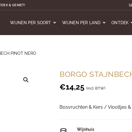
S
TDEK & GENIET!
WIJNEN PER SOORT
WIJNEN PER LAND
ONTDEK
BECH PINOT NERO
BORGO STAJNBECH
€
14,25
(incl. BTW)
Bosvruchten & Kers / Viooltjes 
Wijnhuis