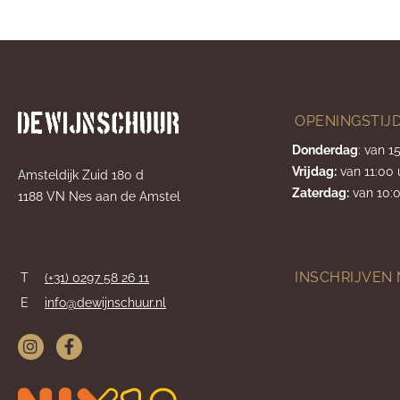
OPENINGSTIJ
Donderdag
: van 1
Vrijdag:
van 11:00 
Amsteldijk Zuid 180 d
Zaterdag:
van 10:0
1188 VN Nes aan de Amstel
INSCHRIJVEN
T
(+31) 0297 58 26 11
E
info@dewijnschuur.nl