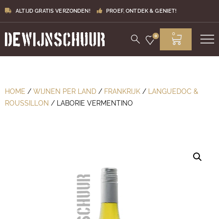
ALTIJD GRATIS VERZONDEN!
PROEF, ONTDEK & GENIET!
0
0
HOME
/
WIJNEN PER LAND
/
FRANKRIJK
/
LANGUEDOC &
ROUSSILLON
/ LABORIE VERMENTINO