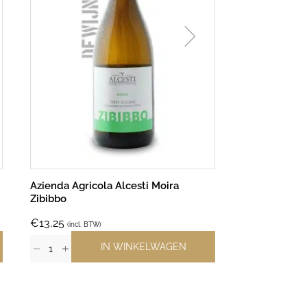
Azienda Agricola Alcesti Moira
Le Rouët Le 
Zibibbo
€
13,25
€
10,50
(incl. BTW)
(incl. B
IN WINKELWAGEN