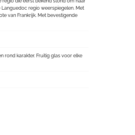
 regio die eerst bekend stond om haar
de Languedoc regio weerspiegelen. Met
ote van Frankrijk. Met bevestigende
een rond karakter. Fruitig glas voor elke