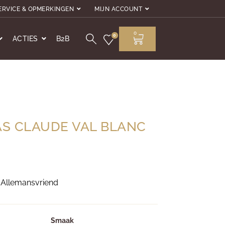
ERVICE & OPMERKINGEN
MIJN ACCOUNT
0
0
ACTIES
B2B
S CLAUDE VAL BLANC
/ Allemansvriend
Smaak