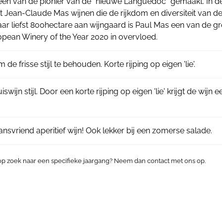
een van de pionier van de "nieuwe Languedoc” gemaakt. In de
t Jean-Claude Mas wijnen die de rijkdom en diversiteit van 
ar liefst 800hectare aan wijngaard is Paul Mas een van de gr
opean Winery of the Year 2020 in overvloed.
de frisse stijl te behouden. Korte rijping op eigen 'lie'.
iswijn stijl. Door een korte rijping op eigen 'lie' krijgt de wijn 
mansvriend aperitief wijn! Ook lekker bij een zomerse salade.
 op zoek naar een specifieke jaargang? Neem dan contact met ons op.