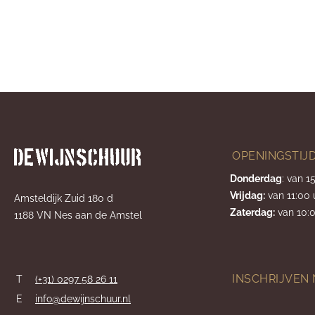
OPENINGSTIJ
Donderdag
: van 1
Vrijdag:
van 11:00 
Amsteldijk Zuid 180 d
Zaterdag:
van 10:0
1188 VN Nes aan de Amstel
INSCHRIJVEN
T
(+31) 0297 58 26 11
E
info@dewijnschuur.nl