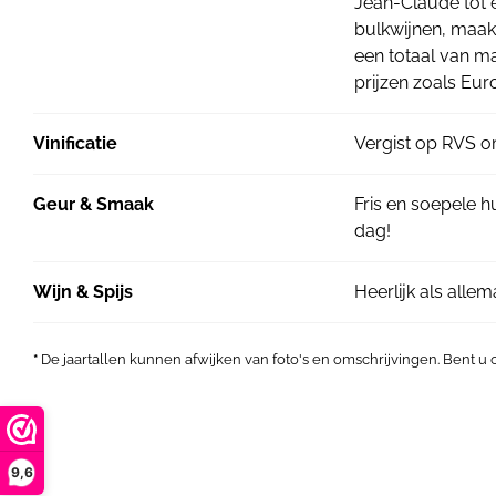
Jean-Claude tot 
bulkwijnen, maak
een totaal van ma
prijzen zoals Eur
Vinificatie
Vergist op RVS om 
Geur & Smaak
Fris en soepele hu
dag!
Wijn & Spijs
Heerlijk als alle
*
De jaartallen kunnen afwijken van foto's en omschrijvingen. Bent u
9,6