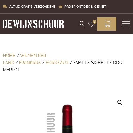
ALTIJD GRATIS VERZONDEN!
PROEF, ONTDEK & GENIET!
0
0
HOME
/
WIJNEN PER
LAND
/
FRANKRIJK
/
BORDEAUX
/ FAMILLE SICHEL LE COQ
MERLOT