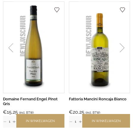
Domaine Fernand Engel Pinot
Fattoria Mancini Roncaja Bianco
Gris
€
15,25
€
20,25
(incl. BTW)
(incl. BTW)
IN WINKELWAGEN
IN WINKELWAGEN