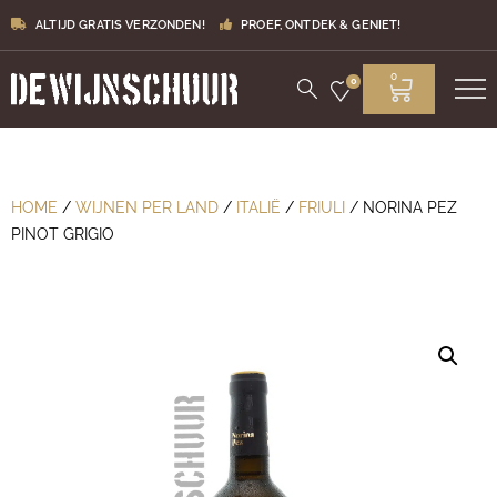
ALTIJD GRATIS VERZONDEN!
PROEF, ONTDEK & GENIET!
0
0
HOME
/
WIJNEN PER LAND
/
ITALIË
/
FRIULI
/ NORINA PEZ
PINOT GRIGIO