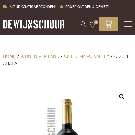
ALTIJD GRATIS VERZONDEN!
PROEF, ONTDEK & GENIET!
0
0
HOME
/
WIJNEN PER LAND
/
CHILI
/
MAIPO VALLEY
/ ODFJELL
ALIARA