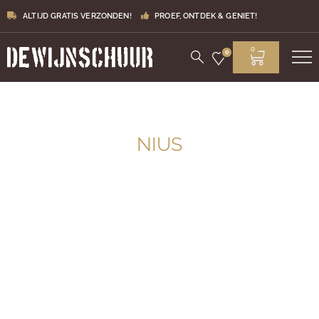
ALTIJD GRATIS VERZONDEN!
PROEF, ONTDEK & GENIET!
0
0
NIUS
Zuivere Spaanse wijnen met een vleugje Nederland!
Rudolf Nipius maakt zijn Nius wijnen samen met de
plaatselijke wijnboeren in verschillende regio’s in Spanje.
Verschillende druivenrassen en vinificatiemethoden met
als eindproduct kloppende wijnen die al jarenlang tot de
favorieten van De Wijnschuur behoren!