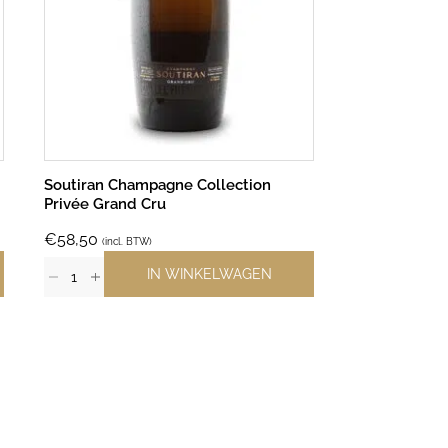
Soutiran Champagne Collection
Soutiran Cha
Privée Grand Cru
Grand Cru
€
58,50
€
57,50
(incl. BTW)
(incl. B
IN WINKELWAGEN