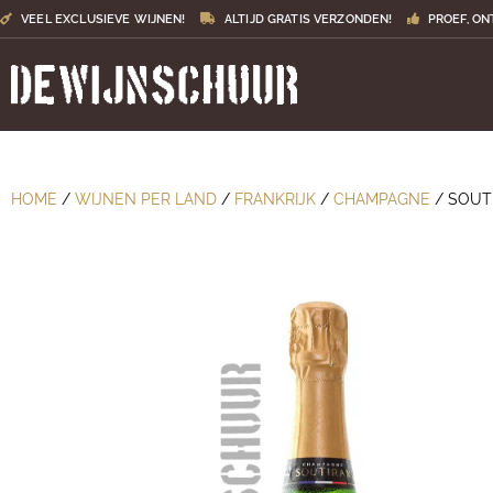
VEEL EXCLUSIEVE WIJNEN!
ALTIJD GRATIS VERZONDEN!
PROEF, ON
HOME
/
WIJNEN PER LAND
/
FRANKRIJK
/
CHAMPAGNE
/ SOUT