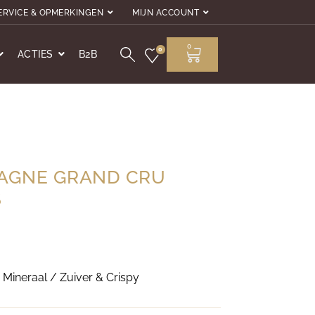
ERVICE & OPMERKINGEN
MIJN ACCOUNT
0
0
ACTIES
B2B
AGNE GRAND CRU
S
& Mineraal / Zuiver & Crispy