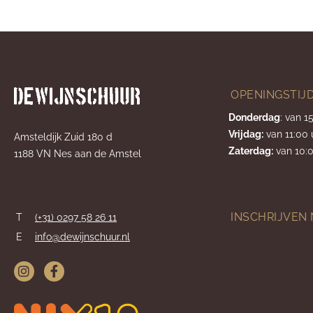
OPENINGSTIJ
Donderdag
: van 1
Vrijdag:
van 11:00 
Amsteldijk Zuid 180 d
Zaterdag:
van 10:0
1188 VN Nes aan de Amstel
INSCHRIJVEN
T
(+31) 0297 58 26 11
E
info@dewijnschuur.nl