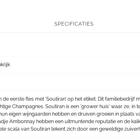
SPECIFICATIES
rijk
de eerste fles met ‘Soutiran’ op het etiket. Dit familiebedrijf
tige Champagnes. Soutiran is een 'grower huis' waar ze, in tege
hun eigen wijngaarden hebben en druiven groeien in plaats v
stadje Ambonnay hebben een uitmuntende reputatie en de ka
 hele scala van Soutiran tekent zich door een geweldige zuiver