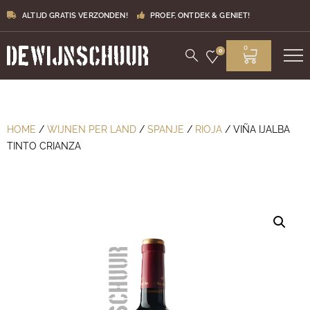
ALTIJD GRATIS VERZONDEN!
PROEF, ONTDEK & GENIET!
0
0
HOME
/
WIJNEN PER LAND
/
SPANJE
/
RIOJA
/ VIÑA IJALBA
TINTO CRIANZA