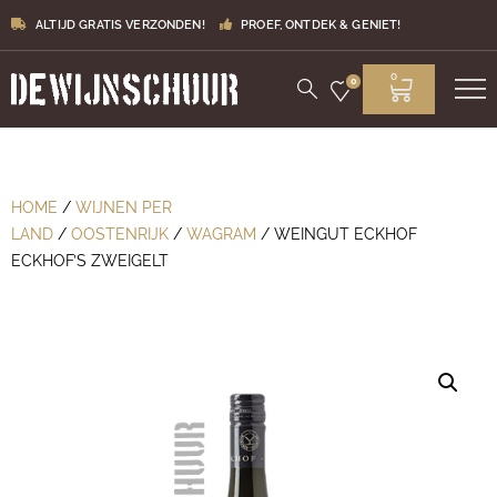
ALTIJD GRATIS VERZONDEN!
PROEF, ONTDEK & GENIET!
0
0
HOME
/
WIJNEN PER
LAND
/
OOSTENRIJK
/
WAGRAM
/ WEINGUT ECKHOF
ECKHOF’S ZWEIGELT