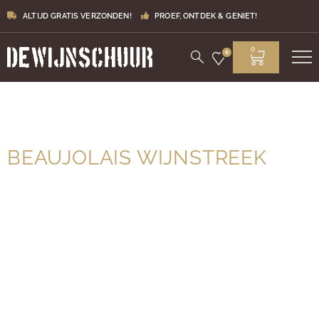
ALTIJD GRATIS VERZONDEN!
PROEF, ONTDEK & GENIET!
0
0
BEAUJOLAIS WIJNSTREEK
Ten zuiden van Bourgogne ligt de Beaujolais wijnstreek.
Officieel is de wijnstreek onderdeel van Bourgogne, maar
vanwege de bekendheid wordt het vaak gezien als een
zelfstandige wijnstreek. De wijnen van deze unieke regio
zijn wereldberoemd en allang niet meer alleen voor de
Beaujolais Primeur.