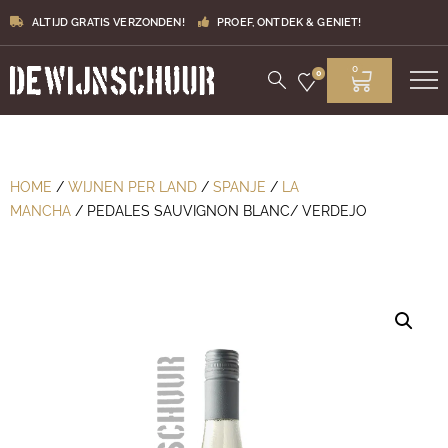
ALTIJD GRATIS VERZONDEN!
PROEF, ONTDEK & GENIET!
0
0
HOME
/
WIJNEN PER LAND
/
SPANJE
/
LA
MANCHA
/ PEDALES SAUVIGNON BLANC/ VERDEJO