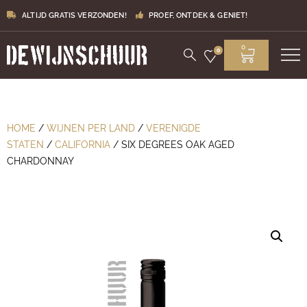
ALTIJD GRATIS VERZONDEN!
PROEF, ONTDEK & GENIET!
0
0
HOME
/
WIJNEN PER LAND
/
VERENIGDE
STATEN
/
CALIFORNIA
/ SIX DEGREES OAK AGED
CHARDONNAY