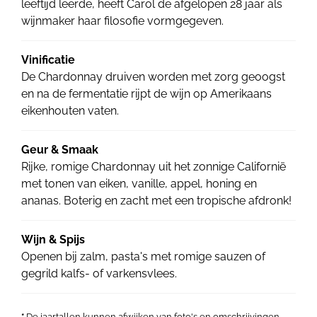
leeftijd leerde, heeft Carol de afgelopen 28 jaar als
wijnmaker haar filosofie vormgegeven.
Vinificatie
De Chardonnay druiven worden met zorg geoogst
en na de fermentatie rijpt de wijn op Amerikaans
eikenhouten vaten.
Geur & Smaak
Rijke, romige Chardonnay uit het zonnige Californië
met tonen van eiken, vanille, appel, honing en
ananas. Boterig en zacht met een tropische afdronk!
Wijn & Spijs
Openen bij zalm, pasta's met romige sauzen of
gegrild kalfs- of varkensvlees.
*
De jaartallen kunnen afwijken van foto's en omschrijvingen.