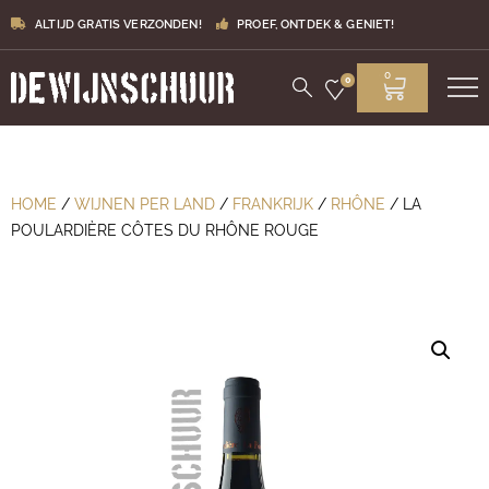
ALTIJD GRATIS VERZONDEN!
PROEF, ONTDEK & GENIET!
0
0
HOME
/
WIJNEN PER LAND
/
FRANKRIJK
/
RHÔNE
/ LA
POULARDIÈRE CÔTES DU RHÔNE ROUGE