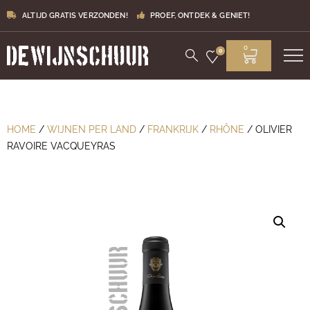
ALTIJD GRATIS VERZONDEN!
PROEF, ONTDEK & GENIET!
0
0
HOME
/
WIJNEN PER LAND
/
FRANKRIJK
/
RHÔNE
/ OLIVIER
RAVOIRE VACQUEYRAS