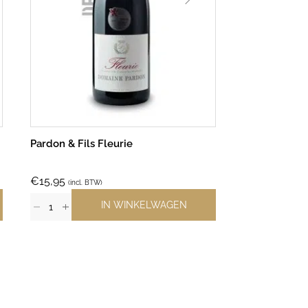
Pardon & Fils Fleurie
Oak Ridge Ol
€
15,95
€
15,75
(incl. BTW)
(incl. B
IN WINKELWAGEN