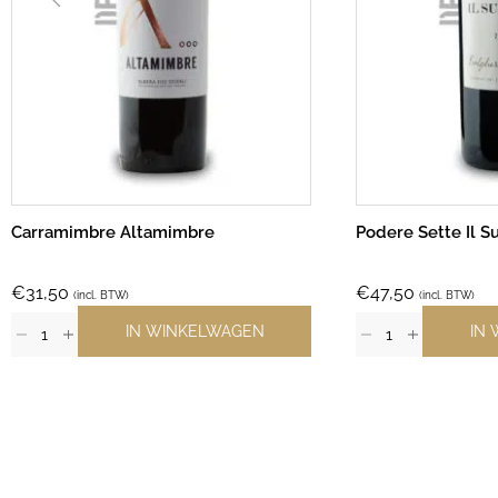
Carramimbre Altamimbre
Podere Sette Il S
€
31,50
€
47,50
(incl. BTW)
(incl. BTW)
IN WINKELWAGEN
IN