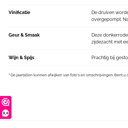
Vinificatie
De druiven worde
overgepompt. Na v
Geur & Smaak
Deze donkerrode 
zijdezacht met e
Wijn & Spijs
Prachtig bij gest
*
De jaartallen kunnen afwijken van foto's en omschrijvingen. Bent u
9,6