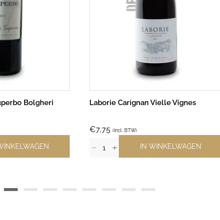
uperbo Bolgheri
Laborie Carignan Vielle Vignes
€
7,75
(incl. BTW)
 WINKELWAGEN
IN WINKELWAGEN