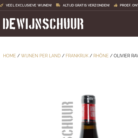
VEEL EXCLUSIEVE WIJNEN!
ALTIJD GRATIS VERZONDEN!
PROEF, ON
HOME
/
WIJNEN PER LAND
/
FRANKRIJK
/
RHÔNE
/ OLIVIER RA