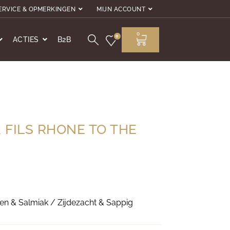
ERVICE & OPMERKINGEN
MIJN ACCOUNT
0
0
ACTIES
B2B
& FILS RHONE TO THE
n & Salmiak / Zijdezacht & Sappig