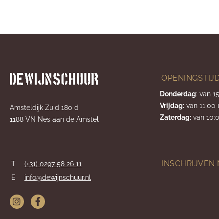
OPENINGSTIJ
Donderdag
: van 1
Vrijdag:
van 11:00 
Amsteldijk Zuid 180 d
Zaterdag:
van 10:0
1188 VN Nes aan de Amstel
INSCHRIJVEN
T
(+31) 0297 58 26 11
E
info@dewijnschuur.nl