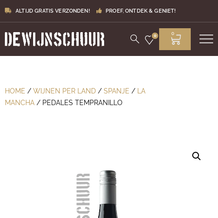
ALTIJD GRATIS VERZONDEN!
PROEF, ONTDEK & GENIET!
0
0
HOME
/
WIJNEN PER LAND
/
SPANJE
/
LA
MANCHA
/ PEDALES TEMPRANILLO