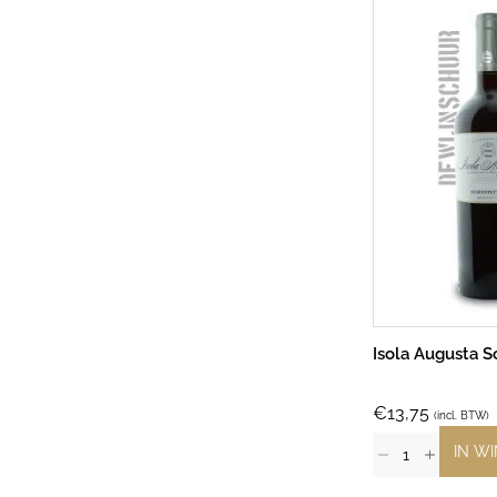
Isola Augusta S
€
13,75
(incl. BTW)
IN W