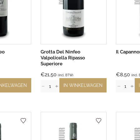
feo
Grotta Del Ninfeo
Il Capanno
Valpolicella Ripasso
Superiore
€
21,50
€
8,50
(incl. BTW)
(incl.
INKELWAGEN
IN WINKELWAGEN