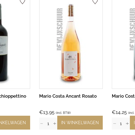
chioppettino
Mario Costa Ancant Rosato
Mario Cost
€
13,95
€
14,25
(incl. BTW)
(incl
INKELWAGEN
IN WINKELWAGEN