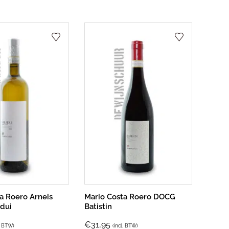
a Roero Arneis
Mario Costa Roero DOCG
dui
Batistin
€
31,95
l. BTW)
(incl. BTW)