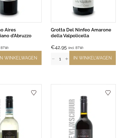
o Aires
Grotta Del Ninfeo Amarone
iano d’Abruzzo
della Valpolicella
€
42,95
l. BTW)
(incl. BTW)
IN WINKELWAGEN
IN WINKELWAGEN