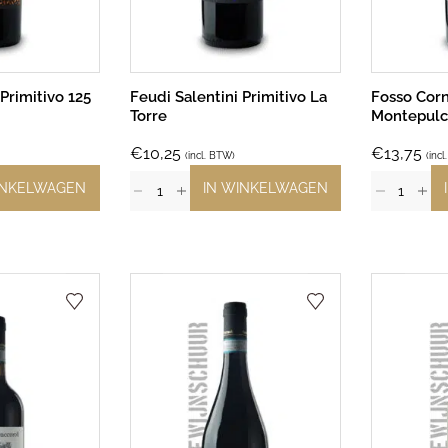
Primitivo 125
Feudi Salentini Primitivo La
Fosso Corn
Torre
Montepulc
€
10,25
€
13,75
(incl. BTW)
(inc
INKELWAGEN
IN WINKELWAGEN