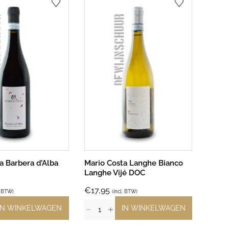
a Barbera d’Alba
Mario Costa Langhe Bianco
Langhe Vijé DOC
€
17,95
. BTW)
(incl. BTW)
IN WINKELWAGEN
IN WINKELWAGEN