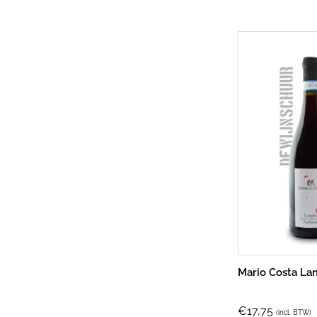
Mario Costa La
€
17,75
(incl. BTW)