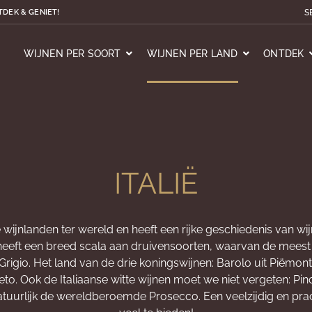
S
TDEK & GENIET!
WIJNEN PER SOORT
WIJNEN PER LAND
ONTDEK
ITALIË
te wijnlanden ter wereld en heeft een rijke geschiedenis van w
d heeft een breed scala aan druivensoorten, waarvan de meest
rigio. Het land van de drie koningswijnen: Barolo uit Piëmont
to. Ook de Italiaanse witte wijnen moet we niet vergeten: Pinot
tuurlijk de wereldberoemde Prosecco. Een veelzijdig en pra