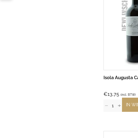
Isola Augusta 
€
13,75
(incl. BTW)
IN W