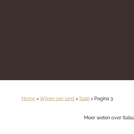
Home
>
Wijnen per land
>
Italië
> Pagina 3
Meer weten over Italiaa