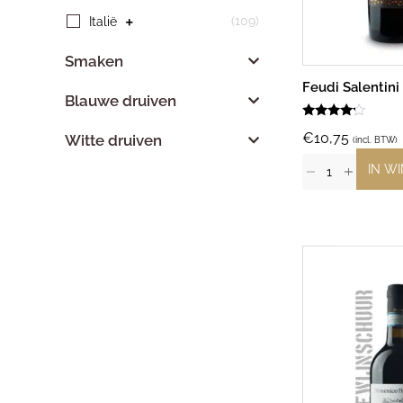
(109)
Italië
Smaken
Feudi Salentini 
Blauwe druiven
Gewaardeerd
€
10,75
Witte druiven
4.00
(incl. BTW)
uit 5
IN W