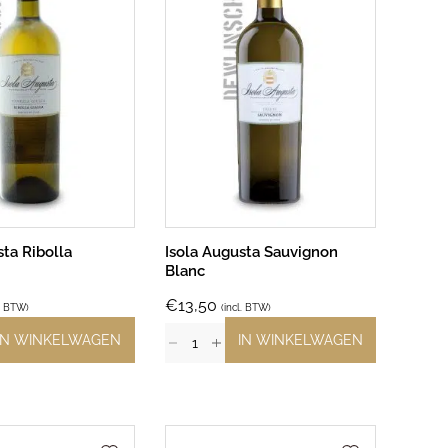
sta Ribolla
Isola Augusta Sauvignon
Blanc
€
13,50
l. BTW)
(incl. BTW)
IN WINKELWAGEN
IN WINKELWAGEN