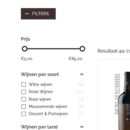
FILTERS
Prijs
Resultaat 49–7
€
5,00
€
85,00
Wijnen per soort
(39)
Witte wijnen
(55)
Rode Wijnen
(3)
Rosé wijnen
(8)
Mousserende wijnen
(2)
Dessert & Portwijnen
Wijnen per land