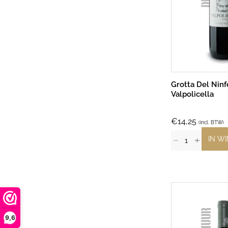
Grotta Del Nin
Valpolicella
€
14,25
(incl. BTW)
IN W
9,6