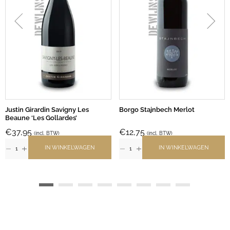
Justin Girardin Savigny Les
Borgo Stajnbech Merlot
Beaune ‘Les Gollardes’
€
37,95
€
12,75
(incl. BTW)
(incl. BTW)
IN WINKELWAGEN
IN WINKELWAGEN