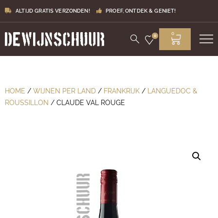
ALTIJD GRATIS VERZONDEN!
PROEF, ONTDEK & GENIET!
0
0
HOME
/
WIJNEN PER LAND
/
FRANKRIJK
/
LANGUEDOC &
ROUSSILLON
/ CLAUDE VAL ROUGE