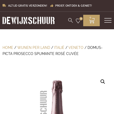
ALTIJD GRATIS VERZONDEN!
PROEF, ONTDEK & GENIET!
0
0
HOME
/
WIJNEN PER LAND
/
ITALIË
/
VENETO
/ DOMUS-
PICTA PROSECCO SPUMANTE ROSÉ CUVÉE