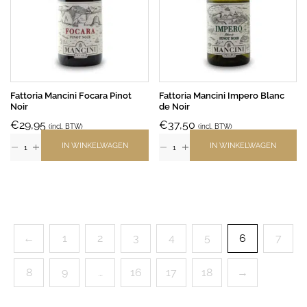
Fattoria Mancini Focara Pinot
Fattoria Mancini Impero Blanc
Noir
de Noir
€
29,95
€
37,50
(incl. BTW)
(incl. BTW)
IN WINKELWAGEN
IN WINKELWAGEN
←
1
2
3
4
5
6
7
8
9
…
16
17
18
→