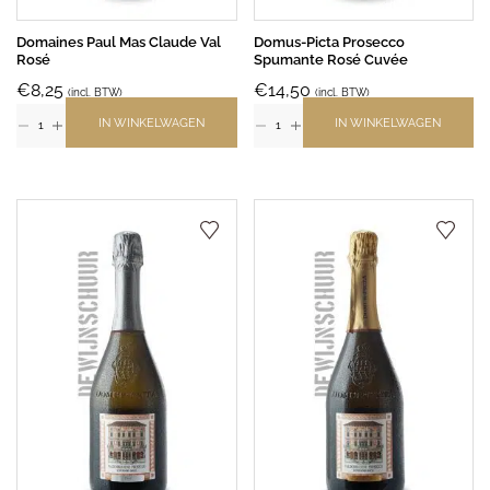
Domaines Paul Mas Claude Val
Domus-Picta Prosecco
Rosé
Spumante Rosé Cuvée
€
8,25
€
14,50
(incl. BTW)
(incl. BTW)
IN WINKELWAGEN
IN WINKELWAGEN