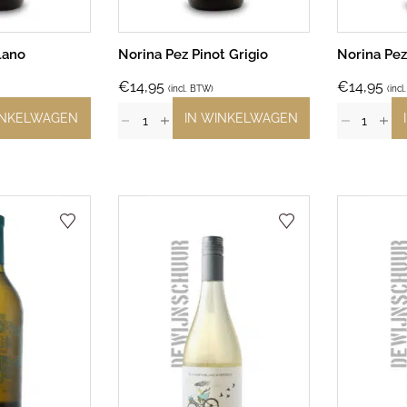
lano
Norina Pez Pinot Grigio
Norina Pez
€
14,95
€
14,95
(incl. BTW)
(inc
INKELWAGEN
IN WINKELWAGEN