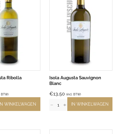
sta Ribolla
Isola Augusta Sauvignon
Blanc
€
13,50
l. BTW)
(incl. BTW)
IN WINKELWAGEN
IN WINKELWAGEN