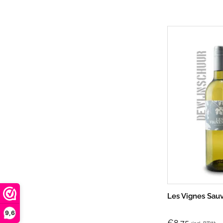
Les Vignes Sau
9,6
€
8,75