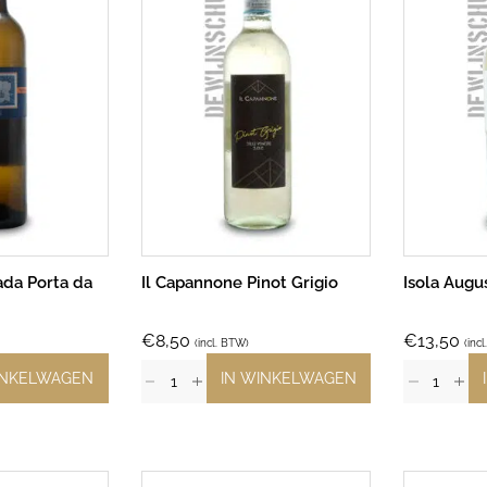
da Porta da
Il Capannone Pinot Grigio
Isola Augu
€
8,50
€
13,50
(incl. BTW)
(inc
INKELWAGEN
IN WINKELWAGEN