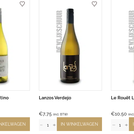
tino
Lanzos Verdejo
Le Rouët L
€
7,75
€
10,50
(incl. BTW)
(inc
INKELWAGEN
IN WINKELWAGEN