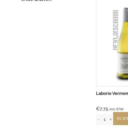
Laborie Vermen
€
7,75
(incl. BTW)
IN W