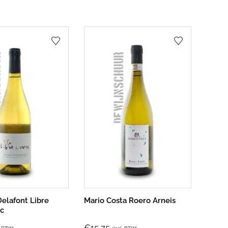
Delafont Libre
Mario Costa Roero Arneis
nc
€
15,75