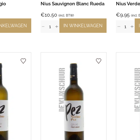
gio
Nius Sauvignon Blanc Rueda
Nius Verde
€
10,50
€
9,95
(incl. BTW)
(incl.
INKELWAGEN
IN WINKELWAGEN