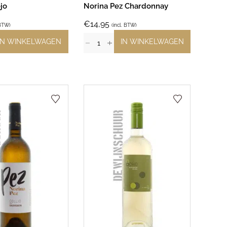
jo
Norina Pez Chardonnay
€
14,95
 BTW)
(incl. BTW)
IN WINKELWAGEN
IN WINKELWAGEN