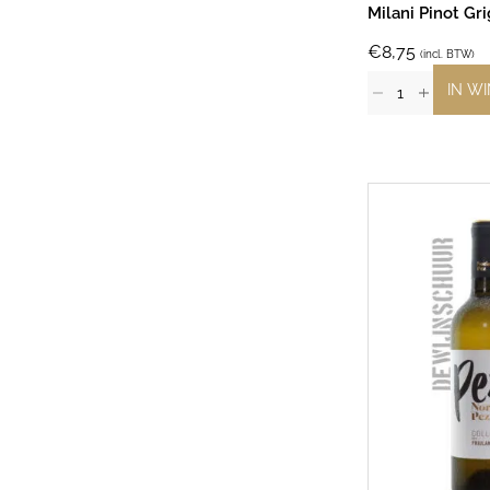
Milani Pinot Gri
€
8,75
(incl. BTW)
IN W