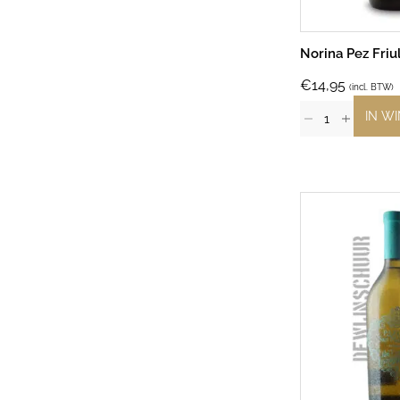
Norina Pez Friu
€
14,95
(incl. BTW)
IN W