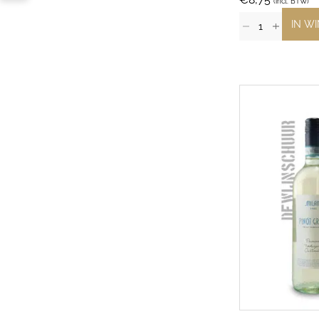
(incl. BTW)
IN W