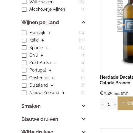
(69)
Witte wijnen
(1)
Alcoholvrije wijnen
Wijnen per land
(14)
Frankrijk
(22)
Italië
(13)
Spanje
(1)
Chili
(4)
Zuid-Afrika
(5)
Portugal
Herdade Dacala
(2)
Oostenrijk
Calada Branco
(6)
Duitsland
(2)
Nieuw-Zeeland
€
9,25
(incl. BTW)
IN W
Smaken
Blauwe druiven
Witte druiven