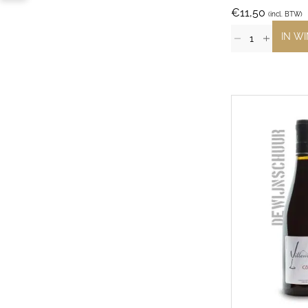
€
11,50
(incl. BTW)
IN W