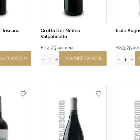
i Toscana
Grotta Del Ninfeo
Isola Augu
Valpolicella
€
14,25
€
13,75
(incl. BTW)
(inc
INKELWAGEN
IN WINKELWAGEN