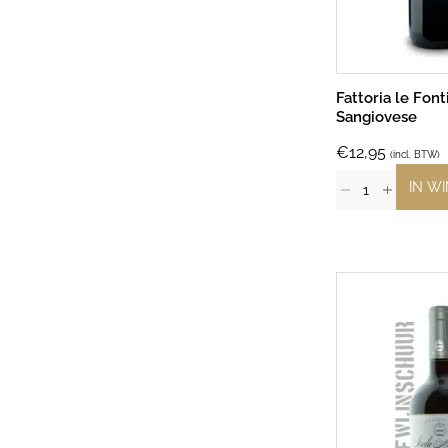
Fattoria le Font
Sangiovese
€
12,95
(incl. BTW)
IN W