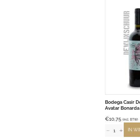
Bodega Casir D
Avatar Bonarda
€
10,75
(incl. BTW)
IN W