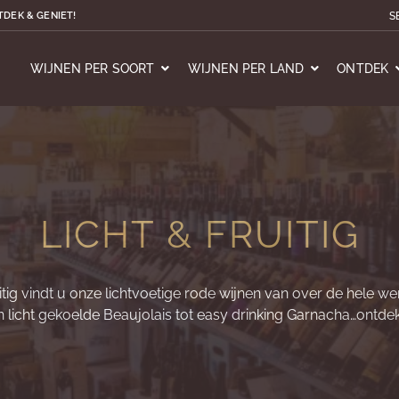
S
TDEK & GENIET!
WIJNEN PER SOORT
WIJNEN PER LAND
ONTDEK
LICHT & FRUITIG
uitig vindt u onze lichtvoetige rode wijnen van over de hele we
an licht gekoelde Beaujolais tot easy drinking Garnacha…ontdek