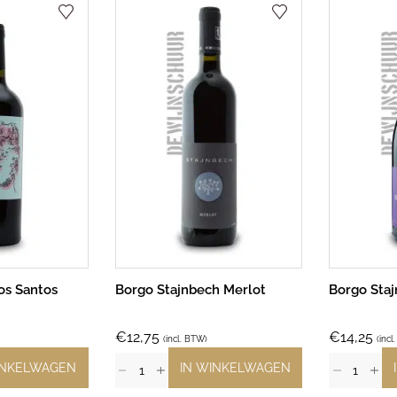
os Santos
Borgo Stajnbech Merlot
Borgo Staj
€
12,75
€
14,25
(incl. BTW)
(incl
INKELWAGEN
IN WINKELWAGEN