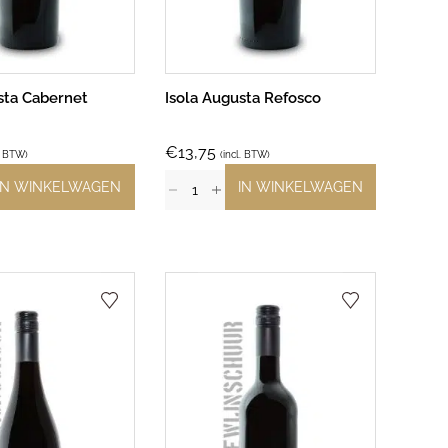
sta Cabernet
Isola Augusta Refosco
€
13,75
l. BTW)
(incl. BTW)
IN WINKELWAGEN
IN WINKELWAGEN