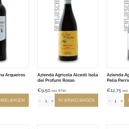
ha Arqueiros
Azienda Agricola Alcesti Isola
Azienda Ag
dei Profumi Rosso
Pelia Perr
€
9,50
€
12,75
(incl. BTW)
(incl
INKELWAGEN
IN WINKELWAGEN