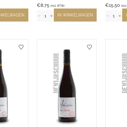
€
8,75
€
15,50
(incl. BTW)
(inc
INKELWAGEN
IN WINKELWAGEN