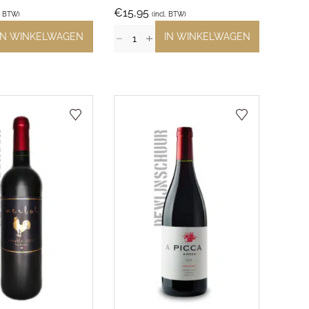
€
15,95
l. BTW)
(incl. BTW)
IN WINKELWAGEN
IN WINKELWAGEN