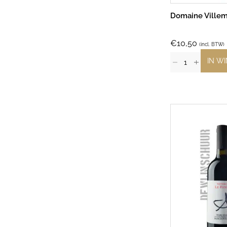
Domaine Villem
€
10,50
(incl. BTW)
IN W