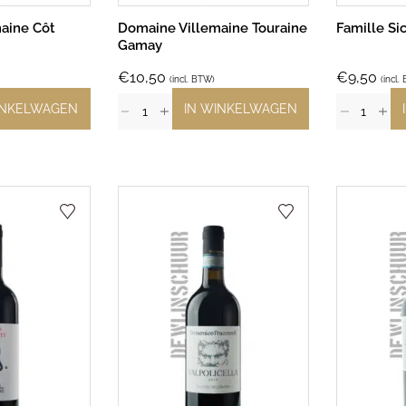
aine Côt
Domaine Villemaine Touraine
Famille Si
Gamay
€
10,50
€
9,50
(incl. BTW)
(incl.
INKELWAGEN
IN WINKELWAGEN