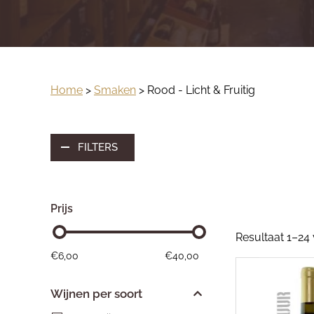
Home
>
Smaken
> Rood - Licht & Fruitig
FILTERS
Prijs
Resultaat 1–24
€
6,00
€
40,00
Wijnen per soort