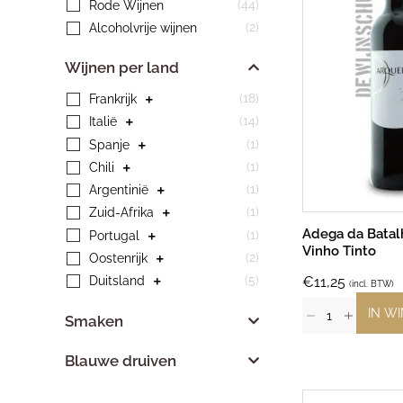
(44)
Rode Wijnen
(2)
Alcoholvrije wijnen
Wijnen per land
(18)
Frankrijk
(14)
Italië
(1)
Spanje
(1)
Chili
(1)
Argentinië
(1)
Zuid-Afrika
Adega da Batal
(1)
Portugal
Vinho Tinto
(2)
Oostenrijk
(5)
Duitsland
€
11,25
(incl. BTW)
IN W
Smaken
Blauwe druiven