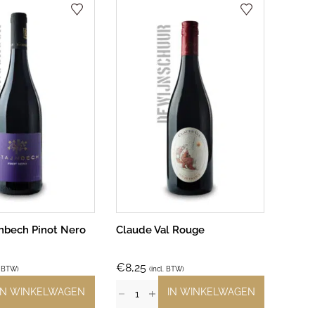
nbech Pinot Nero
Claude Val Rouge
€
8,25
. BTW)
(incl. BTW)
IN WINKELWAGEN
IN WINKELWAGEN