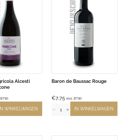
ricola Alcesti
Baron de Baussac Rouge
icone
€
7,75
. BTW)
(incl. BTW)
IN WINKELWAGEN
IN WINKELWAGEN