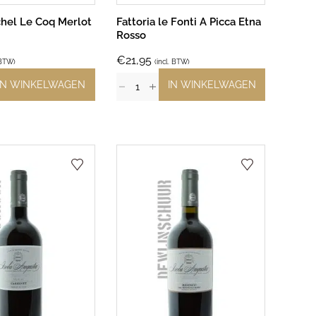
chel Le Coq Merlot
Fattoria le Fonti A Picca Etna
Rosso
€
21,95
 BTW)
(incl. BTW)
IN WINKELWAGEN
IN WINKELWAGEN