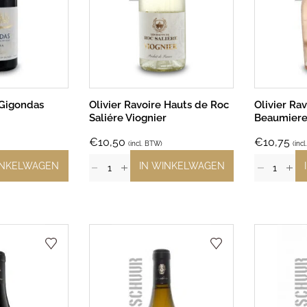
 Gigondas
Olivier Ravoire Hauts de Roc
Olivier Ra
Saliére Viognier
Beaumiere
€
10,50
€
10,75
(incl. BTW)
(inc
INKELWAGEN
IN WINKELWAGEN