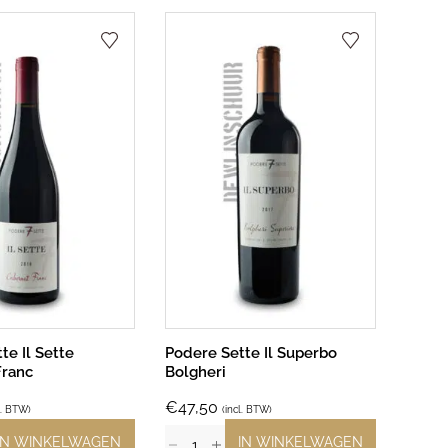
te Il Sette
Podere Sette Il Superbo
Franc
Bolgheri
€
47,50
l. BTW)
(incl. BTW)
IN WINKELWAGEN
IN WINKELWAGEN