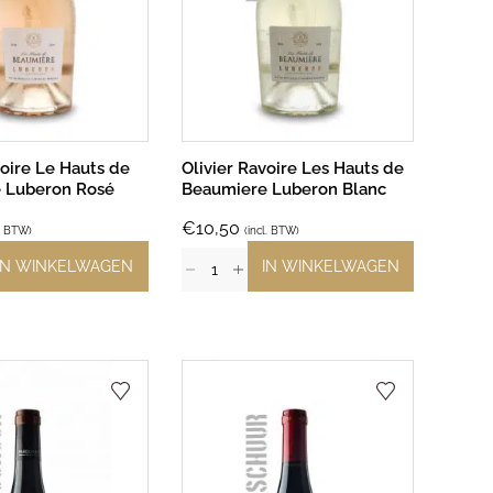
voire Le Hauts de
Olivier Ravoire Les Hauts de
 Luberon Rosé
Beaumiere Luberon Blanc
€
10,50
l. BTW)
(incl. BTW)
IN WINKELWAGEN
IN WINKELWAGEN