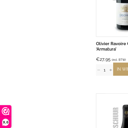
Olivier Ravoire
‘Armatura’
€
27,95
(incl. BTW)
IN W
9,6