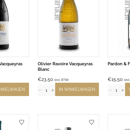
 Vacqueyras
Olivier Ravoire Vacqueyras
Pardon & Fi
Blanc
€
23,50
€
15,50
(incl. BTW)
(inc
INKELWAGEN
IN WINKELWAGEN