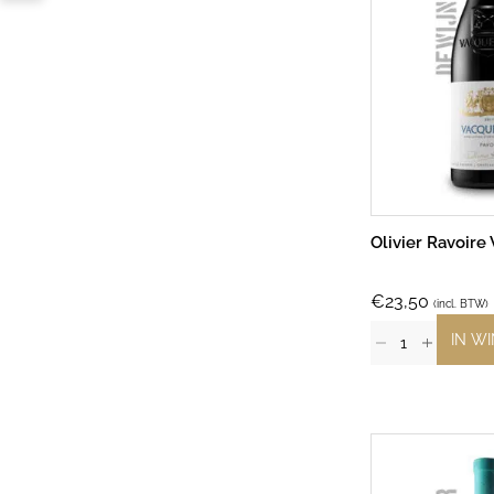
Olivier Ravoire
€
23,50
(incl. BTW)
IN W