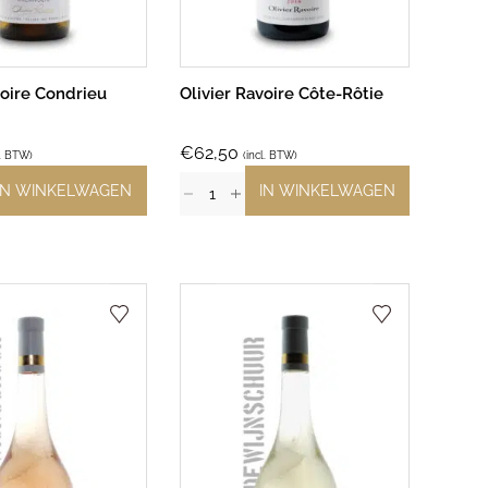
voire Condrieu
Olivier Ravoire Côte-Rôtie
€
62,50
l. BTW)
(incl. BTW)
IN WINKELWAGEN
IN WINKELWAGEN