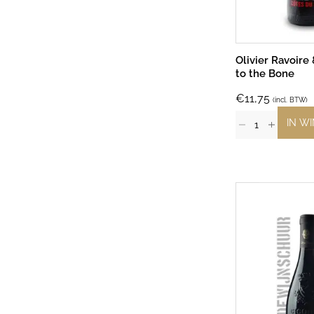
Olivier Ravoire
to the Bone
€
11,75
(incl. BTW)
IN W