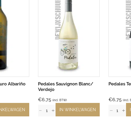
uro Albariño
Pedales Sauvignon Blanc/
Pedales Te
Verdejo
€
6,75
€
6,75
(incl. BTW)
(incl.
INKELWAGEN
IN WINKELWAGEN