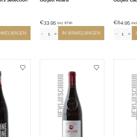
rs Selection
Odfjell Aliara
Odfjell Ca
€
33,95
€
64,95
(incl. BTW)
(inc
INKELWAGEN
IN WINKELWAGEN