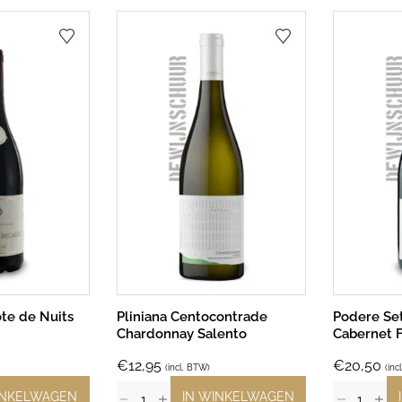
te de Nuits
Pliniana Centocontrade
Podere Set
Chardonnay Salento
Cabernet 
€
12,95
€
20,50
(incl. BTW)
(inc
INKELWAGEN
IN WINKELWAGEN