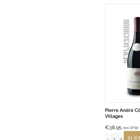
Pierre André Cô
Villages
€
38,95
(incl. BTW)
IN W