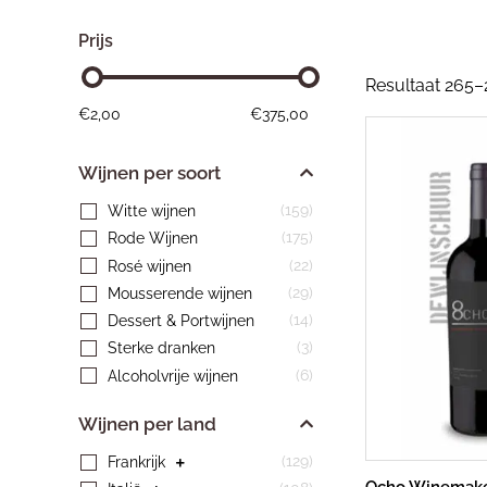
Prijs
Resultaat 265–
€
2,00
€
375,00
Wijnen per soort
(159)
Witte wijnen
(175)
Rode Wijnen
(22)
Rosé wijnen
(29)
Mousserende wijnen
(14)
Dessert & Portwijnen
(3)
Sterke dranken
(6)
Alcoholvrije wijnen
Wijnen per land
(129)
Frankrijk