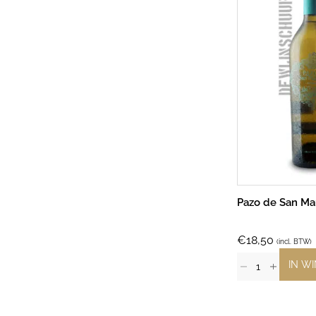
Pazo de San Ma
€
18,50
(incl. BTW)
IN W