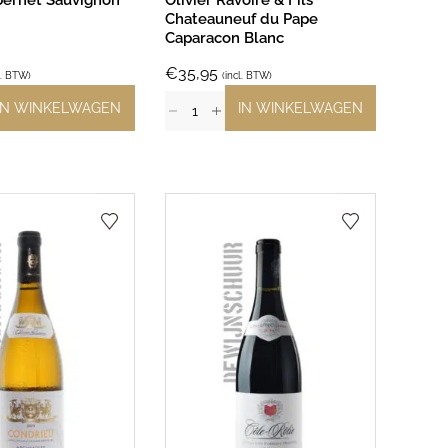
bernet Sauvignon
Olivier Ravoire & Fils
Chateauneuf du Pape
Caparacon Blanc
€
35,95
l. BTW)
(incl. BTW)
IN WINKELWAGEN
IN WINKELWAGEN