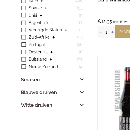
Ocho Winemake
(108)
Italië
(53)
Spanje
(9)
Chili
€
12,95
(17)
(incl. BTW)
Argentinië
(2)
Verenigde Staten
IN W
(23)
Zuid-Afrika
(26)
Portugal
(6)
Oostenrijk
(24)
Duitsland
(4)
Nieuw-Zeeland
Smaken
Blauwe druiven
Witte druiven