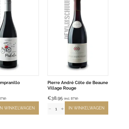
mpranillo
Pierre André Côte de Beaune
Village Rouge
€
38,95
 BTW)
(incl. BTW)
IN WINKELWAGEN
IN WINKELWAGEN