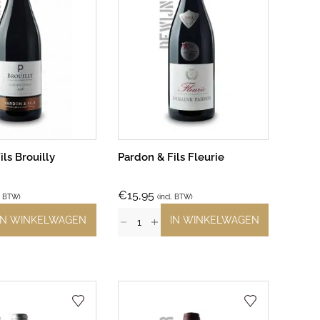
ls Brouilly
Pardon & Fils Fleurie
€
15,95
l. BTW)
(incl. BTW)
IN WINKELWAGEN
IN WINKELWAGEN